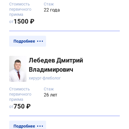
Стоимость
Стаж
первичного
22 года
приема
1500 ₽
от
Подробнее
Лебедев Дмитрий
Владимирович
хирург-флеболог
Стоимость
Стаж
первичного
26 лет
приема
750 ₽
от
Подробнее