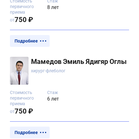
Стоимость
Стаж
первичного
8 лет
приема
750 ₽
от
Подробнее
Мамедов Эмиль Ядигяр Оглы
хирург-флеболог
Стоимость
Стаж
первичного
6 лет
приема
750 ₽
от
Подробнее