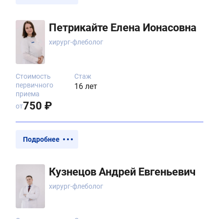
Петрикайте Елена Ионасовна
хирург-флеболог
Стоимость
Стаж
первичного
16 лет
приема
750 ₽
от
Подробнее
Кузнецов Андрей Евгеньевич
хирург-флеболог